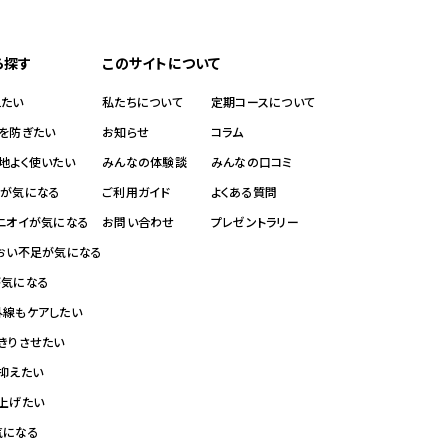
ラン
お悩みから探す
ら探す
このサイトについて
顔汗を抑えたい
えたい
私たちについて
定期コースについて
ひんやり心地よく使いたい
れを防ぎたい
お知らせ
コラム
ワキの汗・ニオイが気にな
地よく使いたい
みんなの体験談
みんなの口コミ
ハリ不足が気になる
イが気になる
ご利用ガイド
よくある質問
頭皮をすっきりさせたい
・ニオイが気になる
お問い合わせ
プレゼントラリー
さらっと仕上げたい
るおい不足が気になる
夜のスキンケアをしたい
が気になる
外線もケアしたい
きりさせたい
抑えたい
仕上げたい
気になる