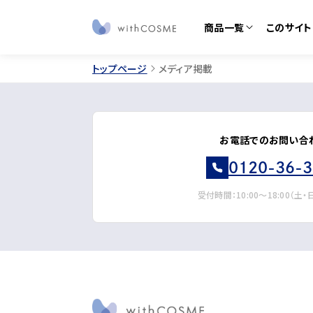
商品一覧
このサイト
トップページ
メディア掲載
このサイトについて
すべての商品
ブランドから探す
私たちについて
定期
お電話でのお問い合
お知らせ
コラ
0120-36-
みんなの体験談
みん
受付時間：10:00～18:00（土
ご利用ガイド
よく
お問い合わせ
プレ
サラフェ
プルリ