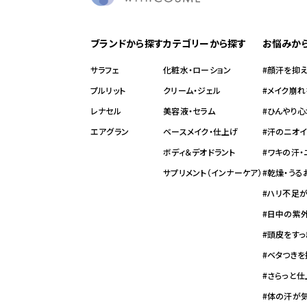
レナセル
エアグ
ブランドから探す
カテゴリーから探す
お悩みか
サラフェ
化粧水・ローション
#顔汗を抑
プルリット
クリーム・ジェル
#メイク崩
レナセル
美容液・セラム
#ひんやり心
エアグラン
ベースメイク・仕上げ
#汗のニオ
ボディ＆デオドラント
#ワキの汗
サプリメント（インナーケア）
#乾燥・う
#ハリ不足
#日中の紫
#頭皮をすっ
#ベタつきを
#さらっと
#体の汗が