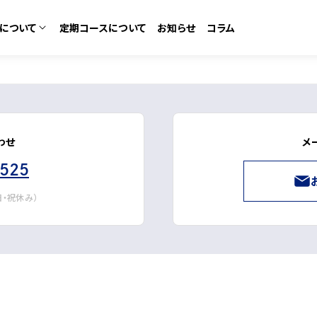
について
定期コースについて
お知らせ
コラム
カテゴリーから探す
コースについて
わせ
メ
ム
化粧水・ローション
3525
なの口コミ
・日・祝休み）
ある質問
美容液・セラム
ゼントラリー
ット
ボディ＆デオドラント