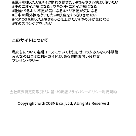
#顔汗を抑えたい
#メイク崩れを防ぎたい
#ひんやり心地よく使いたい
#汗のニオイが気になる
#ワキの汗・ニオイが気になる
#乾燥・うるおい不足が気になる
#ハリ不足が気になる
#日中の紫外線もケアしたい
#頭皮をすっきりさせたい
#ベタつきを抑えたい
#さらっと仕上げたい
#体の汗が気になる
#夜のスキンケアをしたい
このサイトについて
私たちについて
定期コースについて
お知らせ
コラム
みんなの体験談
みんなの口コミ
ご利用ガイド
よくある質問
お問い合わせ
プレゼントラリー
会社概要
特定商取引法に基づく表記
プライバシーポリシー
利用規約
Copyright withCOSME co.,Ltd, All rights Reserved