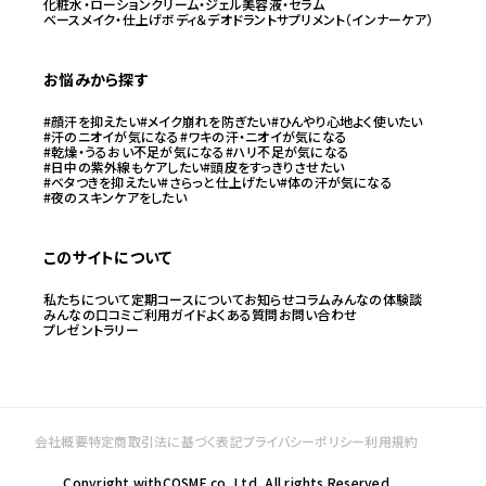
化粧水・ローション
クリーム・ジェル
美容液・セラム
ベースメイク・仕上げ
ボディ＆デオドラント
サプリメント（インナーケア）
お悩みから探す
#顔汗を抑えたい
#メイク崩れを防ぎたい
#ひんやり心地よく使いたい
#汗のニオイが気になる
#ワキの汗・ニオイが気になる
#乾燥・うるおい不足が気になる
#ハリ不足が気になる
#日中の紫外線もケアしたい
#頭皮をすっきりさせたい
#ベタつきを抑えたい
#さらっと仕上げたい
#体の汗が気になる
#夜のスキンケアをしたい
このサイトについて
私たちについて
定期コースについて
お知らせ
コラム
みんなの体験談
みんなの口コミ
ご利用ガイド
よくある質問
お問い合わせ
プレゼントラリー
会社概要
特定商取引法に基づく表記
プライバシーポリシー
利用規約
Copyright withCOSME co.,Ltd, All rights Reserved