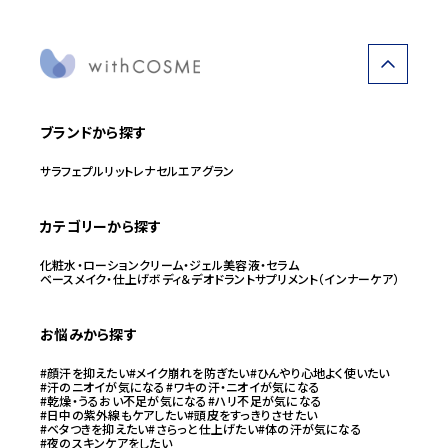
ブランドから探す
サラフェ
プルリット
レナセル
エアグラン
カテゴリーから探す
化粧水・ローション
クリーム・ジェル
美容液・セラム
ベースメイク・仕上げ
ボディ＆デオドラント
サプリメント（インナーケア）
お悩みから探す
#顔汗を抑えたい
#メイク崩れを防ぎたい
#ひんやり心地よく使いたい
#汗のニオイが気になる
#ワキの汗・ニオイが気になる
#乾燥・うるおい不足が気になる
#ハリ不足が気になる
#日中の紫外線もケアしたい
#頭皮をすっきりさせたい
#ベタつきを抑えたい
#さらっと仕上げたい
#体の汗が気になる
#夜のスキンケアをしたい