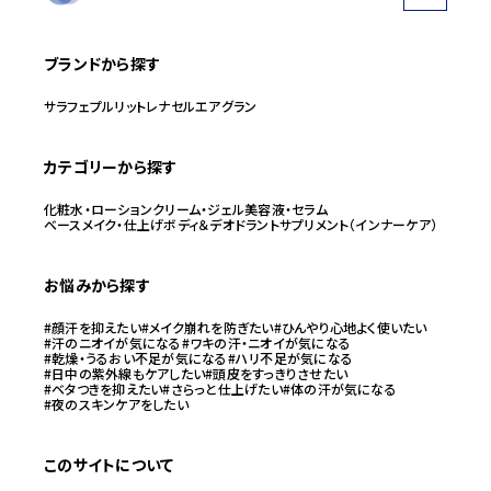
ブランドから探す
サラフェ
プルリット
レナセル
エアグラン
カテゴリーから探す
化粧水・ローション
クリーム・ジェル
美容液・セラム
ベースメイク・仕上げ
ボディ＆デオドラント
サプリメント（インナーケア）
お悩みから探す
#顔汗を抑えたい
#メイク崩れを防ぎたい
#ひんやり心地よく使いたい
#汗のニオイが気になる
#ワキの汗・ニオイが気になる
#乾燥・うるおい不足が気になる
#ハリ不足が気になる
#日中の紫外線もケアしたい
#頭皮をすっきりさせたい
#ベタつきを抑えたい
#さらっと仕上げたい
#体の汗が気になる
#夜のスキンケアをしたい
このサイトについて