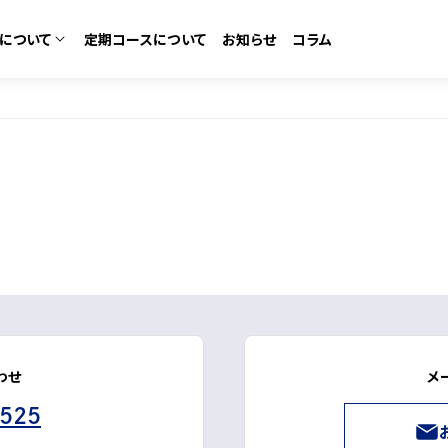
について
定期コースについて
お知らせ
コラム
カテゴリーから探す
コースについて
ム
化粧水・ローション
なの口コミ
ある質問
美容液・セラム
ゼントラリー
ット
わせ
メ
ボディ＆デオドラント
3525