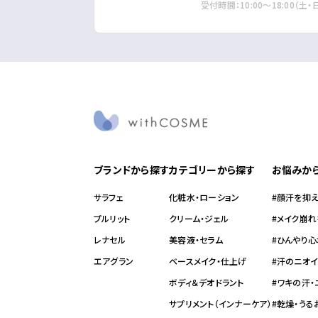
受付時間：10:00～18:00（土
レナセル
エアグ
ブランドから探す
カテゴリーから探す
お悩みか
サラフェ
化粧水・ローション
#顔汗を抑
プルリット
クリーム・ジェル
#メイク崩
レナセル
美容液・セラム
#ひんやり心
エアグラン
ベースメイク・仕上げ
#汗のニオ
ボディ＆デオドラント
#ワキの汗
サプリメント（インナーケア）
#乾燥・う