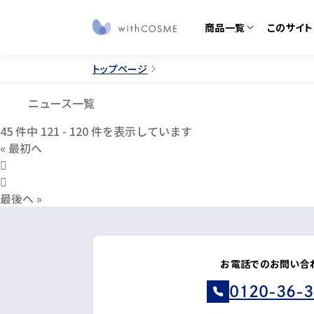
商品一覧
このサイト
トップページ
このサイトについて
すべての商品
ニュース一覧
ブランドから探す
私たちについて
定期
45
件中
121 - 120
件を表示しています
«
最初へ
お知らせ
コラ
みんなの体験談
みん
最後へ
»
ご利用ガイド
よく
お問い合わせ
プレ
サラフェ
プルリ
お電話でのお問い合
0120-36-