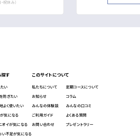
・日・祝休み）
ラン
お悩みから探す
顔汗を抑えたい
ひんやり心地よく使いたい
ワキの汗・ニオイが気にな
ハリ不足が気になる
頭皮をすっきりさせたい
ら探す
このサイトについて
さらっと仕上げたい
夜のスキンケアをしたい
えたい
私たちについて
定期コースについて
れを防ぎたい
お知らせ
コラム
地よく使いたい
みんなの体験談
みんなの口コミ
イが気になる
ご利用ガイド
よくある質問
・ニオイが気になる
お問い合わせ
プレゼントラリー
るおい不足が気になる