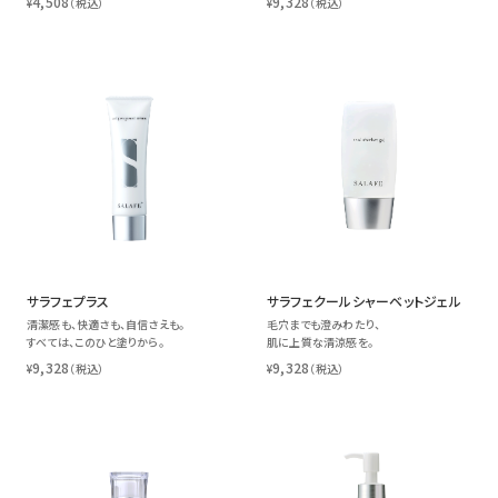
4,508
9,328
¥
（税込）
¥
（税込）
サラフェプラス
サラフェクールシャーベットジェル
清潔感も、快適さも、自信さえも。
毛穴までも澄みわたり、
すべては、このひと塗りから。
肌に上質な清涼感を。
9,328
9,328
¥
（税込）
¥
（税込）