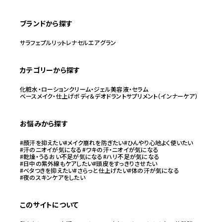
ブランドから探す
サラフェ
プルリット
レナセル
エアグラン
カテゴリーから探す
化粧水・ローション
クリーム・ジェル
美容液・セラム
ベースメイク・仕上げ
ボディ＆デオドラント
サプリメント（インナーケア）
お悩みから探す
#顔汗を抑えたい
#メイク崩れを防ぎたい
#ひんやり心地よく使いたい
#汗のニオイが気になる
#ワキの汗・ニオイが気になる
#乾燥・うるおい不足が気になる
#ハリ不足が気になる
#日中の紫外線もケアしたい
#頭皮をすっきりさせたい
#ベタつきを抑えたい
#さらっと仕上げたい
#体の汗が気になる
#夜のスキンケアをしたい
このサイトについて