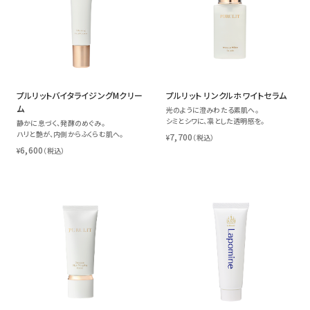
プルリットバイタライジングMクリー
プルリット リンクルホワイトセラム
ム
光のように澄みわたる素肌へ。
シミとシワに、凛とした透明感を。
静かに息づく、発酵のめぐみ。
ハリと艶が、内側からふくらむ肌へ。
7,700
¥
（税込）
6,600
¥
（税込）