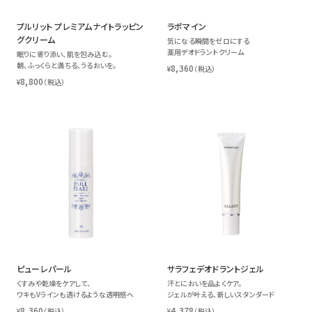
プルリット プレミアムナイトラッピン
ラポマイン
グクリーム
気になる瞬間をゼロにする
薬用デオドラントクリーム
眠りに寄り添い、肌を包み込む。
朝、ふっくらと満ちる、うるおいを。
8,360
¥
（税込）
8,800
¥
（税込）
ピューレパール
サラフェデオドラントジェル
くすみや乾燥をケアして、
汗とにおいを品よくケア。
ワキもVラインも透けるような透明感へ
ジェルが叶える、新しいスタンダード
8,360
4,378
¥
（税込）
¥
（税込）