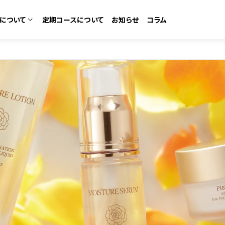
について
定期コースについて
お知らせ
コラム
カテゴリーから探す
コースについて
ム
化粧水・ローション
なの口コミ
ある質問
美容液・セラム
ゼントラリー
ット
ボディ＆デオドラント