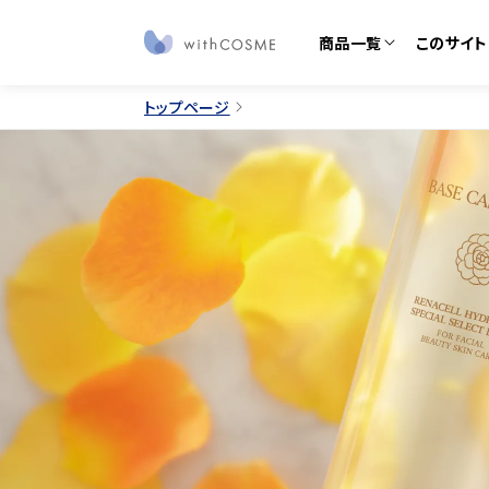
商品一覧
このサイト
トップページ
このサイトについて
すべての商品
ブランドから探す
私たちについて
定期
お知らせ
コラ
みんなの体験談
みん
ご利用ガイド
よく
お問い合わせ
プレ
サラフェ
プルリ