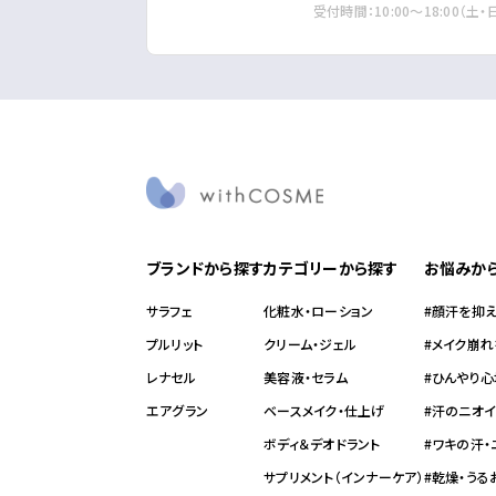
受付時間：10:00～18:00（土
ブランドから探す
カテゴリーから探す
お悩みか
サラフェ
化粧水・ローション
#顔汗を抑
プルリット
クリーム・ジェル
#メイク崩
レナセル
美容液・セラム
#ひんやり心
エアグラン
ベースメイク・仕上げ
#汗のニオ
ボディ＆デオドラント
#ワキの汗
サプリメント（インナーケア）
#乾燥・う