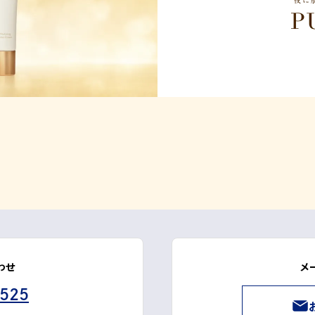
わせ
メ
3525