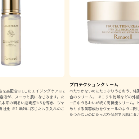
プロテクションクリーム
液を高配合※1したエイジングケア※2
べたつかないのにたっぷりうるおう、純
美容液が、スーッと肌になじみます。た
合のクリーム。 ほこりや乾燥などの外
肌本来の明るい透明感※3を導き、ツヤ
一日中うるおいが続く高機能クリーム。
 当社比 ※2 年齢に応じたお手入れのこ
めとする美容成分をヴェールのように閉
たつかないのにたっぷり保湿でお肌に弾