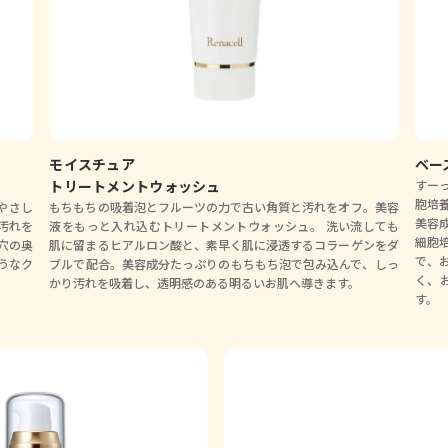
モイスチュア
ベー
トリートメントウォッシュ
すー
胞培
やさし
もちもちの吸着泡とフルーツの力で古い角質と汚れをオフ。美容
美容
汚れを
液をもっと入れ込むトリートメントウォッシュ。 洗い流しても
細胞
穴の奥
肌に留まるヒアルロン酸と、素早く肌に浸透するコラーゲンをダ
で、
うなク
ブルで配合。美容成分たっぷりのもちもち泡で包み込んで、しっ
く、
）
かり汚れを吸着し、透明感のある明るいお肌へ導きます。
す。 