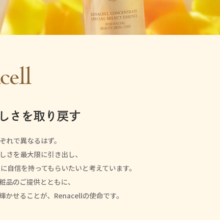
ラン
お悩みから探す
顔汗を抑えたい
ひんやり心地よく使いたい
ワキの汗・ニオイが気にな
ハリ不足が気になる
頭皮をすっきりさせたい
しさを取り戻す
さらっと仕上げたい
夜のスキンケアをしたい
ぞれで異なるはず。
の美しさを最大限に引き出し、
に自信を持ってもらいたいと考えています。
粧品のご提供とともに、
せることが、Renacellの使命です。