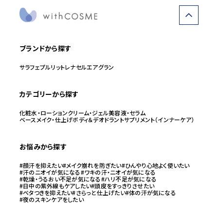
ブランドから探す
サラフェ
プルリット
レナセル
エアグラン
カテゴリーから探す
化粧水・ローション
クリーム・ジェル
美容液・セラム
ベースメイク・仕上げ
ボディ＆デオドラント
サプリメント（インナーケア）
お悩みから探す
#顔汗を抑えたい
#メイク崩れを防ぎたい
#ひんやり心地よく使いたい
#汗のニオイが気になる
#ワキの汗・ニオイが気になる
#乾燥・うるおい不足が気になる
#ハリ不足が気になる
#日中の紫外線もケアしたい
#頭皮をすっきりさせたい
#ベタつきを抑えたい
#さらっと仕上げたい
#体の汗が気になる
#夜のスキンケアをしたい