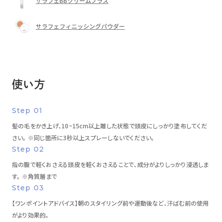
サラフェBBクリームプラス
サラフェフィニッシングパウダー
使い方
Step 01
髪の毛をかき上げ、10~15cm以上離した状態で頭皮にしっかり塗布してくだ
さい。 ※同じ箇所に3秒以上スプレーしないでください。
Step 02
指の腹で軽くおさえる頭皮を軽くおさえることで、成分がよりしっかり浸透しま
す。 ※角質層まで
Step 03
【ワンポイントアドバイス】朝のスタイリング前や運動後など、汗ばむ前の使用
がより効果的。