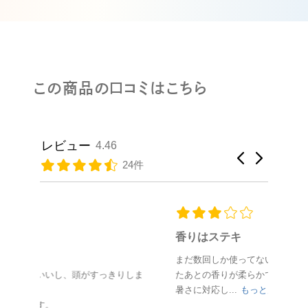
この商品の口コミはこちら
レビュー
4.46
24件
香りはステキ
一年
ュが
まだ数回しか使ってないですが、頭皮に吹き付け
たがヘ
りしま
たあとの香りが柔らかでステキです。ただ真夏の
暑さに対応し...
もっと見る
ご購