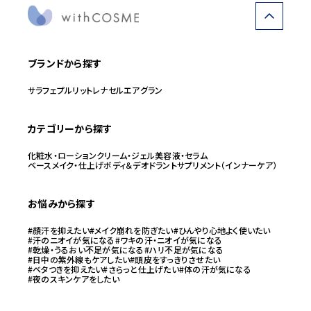
ブランドから探す
サラフェ
プルリット
レナセル
エアグラン
カテゴリーから探す
化粧水・ローション
クリーム・ジェル
美容液・セラム
ベースメイク・仕上げ
ボディ＆デオドラント
サプリメント（インナーケア）
お悩みから探す
#顔汗を抑えたい
#メイク崩れを防ぎたい
#ひんやり心地よく使いたい
#汗のニオイが気になる
#ワキの汗・ニオイが気になる
#乾燥・うるおい不足が気になる
#ハリ不足が気になる
#日中の紫外線もケアしたい
#頭皮をすっきりさせたい
#ベタつきを抑えたい
#さらっと仕上げたい
#体の汗が気になる
#夜のスキンケアをしたい